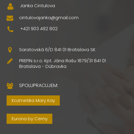
Janka Cintulova
cintulovajanka@gmail.com
+421 903 492 802
Saratovská 6/D 841 01 Bratislava SK
PREFIN s.r.o. Kpt. Jána Rašu 1879/31 841 01
Bratislava - Dúbravka
SPOLUPRACUJEM:
Kozmetika Mary Kay
Eurona by Cerny