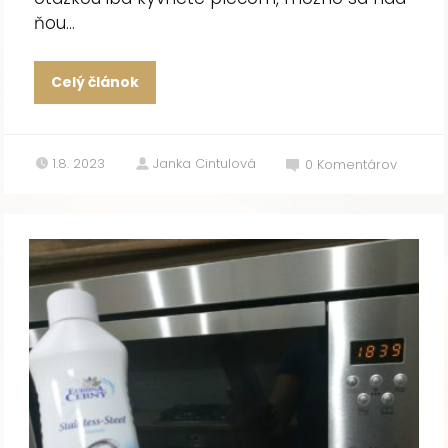
ňou...
Celý článok
1.8. 2023
Janka Cintulová
0
Komentárov