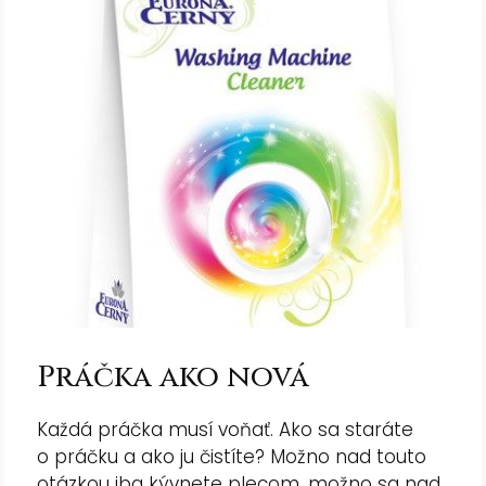
Práčka ako nová
Každá práčka musí voňať. Ako sa staráte
o práčku a ako ju čistíte? Možno nad touto
otázkou iba kývnete plecom, možno sa nad