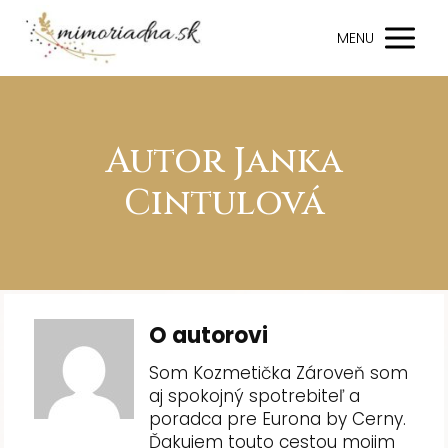
MENU
Autor Janka
Cintulová
O autorovi
Som Kozmetička Zároveň som
aj spokojný spotrebiteľ a
poradca pre Eurona by Cerny.
Ďakujem touto cestou mojim