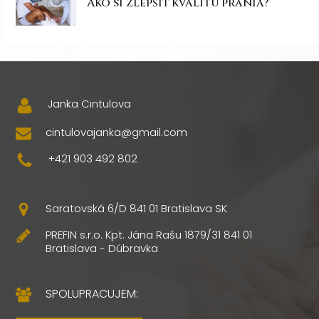
Ako si zlepšiť kvalitu prania?
Janka Cintulova
cintulovajanka@gmail.com
+421 903 492 802
Saratovská 6/D 841 01 Bratislava SK
PREFIN s.r.o. Kpt. Jána Rašu 1879/31 841 01
Bratislava - Dúbravka
SPOLUPRACUJEM: