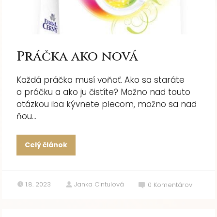
Práčka ako nová
Každá práčka musí voňať. Ako sa staráte
o práčku a ako ju čistíte? Možno nad touto
otázkou iba kývnete plecom, možno sa nad
ňou...
Celý článok
1.8. 2023
Janka Cintulová
0
Komentárov