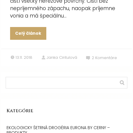
čistí všetky nerezové povrchy. Čistí bez
nepríjemného zápachu, naopak príjemne
vonia a má špeciálnu...
Celý článok
13.11. 2018
Janka Cintulová
2
Komentáre
Kategórie
EKOLOGICKY ŠETRNÁ DROGÉRIA EURONA BY CERNY –
PRODUKTY